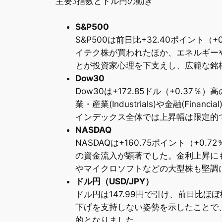
主要3指数とドル円の動き
S&P500
S&P500は前日比+32.40ポイント
イテク株が買われたほか、エネルギー
とが投資家心理を下支えし、広範な銘
Dow30
Dow30は+172.85ドル（+0.3
業・産業(Industrials)や金融(Fin
インデックス全体では上昇幅は限定的
NASDAQ
NASDAQは+160.75ポイント（+
の資金流入が顕著でした。金利上昇にもか
やマイクロソフトなどの大型株も堅調
ドル円（USD/JPY）
ドル円は147.99円で引け、前日比ほぼ
下げを支持しない姿勢を示したことで
的となりました。