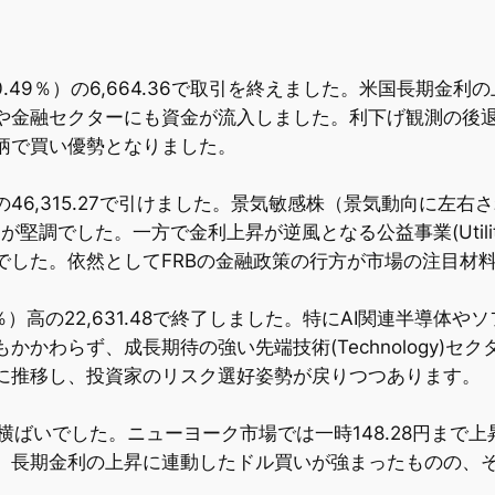
（+0.49％）の6,664.36で取引を終えました。米国長期
や金融セクターにも資金が流入しました。利下げ観測の後
柄で買い優勢となりました。
7％）高の46,315.27で引けました。景気敏感株（景気動向
ancial)が堅調でした。一方で金利上昇が逆風となる公益事業(Utilit
でした。依然としてFRBの金融政策の行方が市場の注目材
0.72％）高の22,631.48で終了しました。特にAI関連半
かわらず、成長期待の強い先端技術(Technology)
に推移し、投資家のリスク選好姿勢が戻りつつあります。
横ばいでした。ニューヨーク市場では一時148.28円まで上昇
、長期金利の上昇に連動したドル買いが強まったものの、