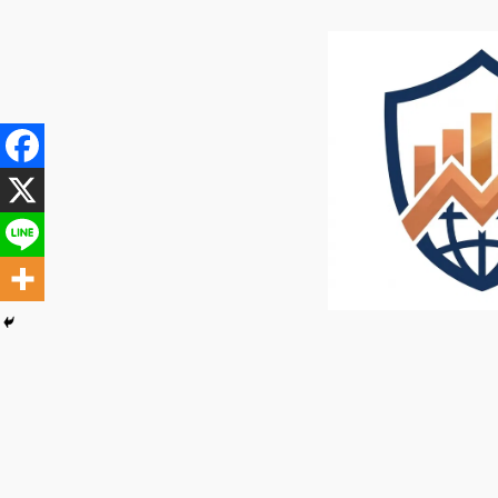
内
容
を
ス
キ
ッ
プ