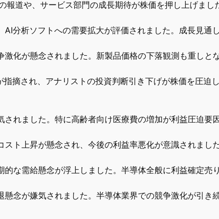
たとの報道や、サービス部門の成長期待が株価を押し上げま
、AI分析ソフトへの需要拡大が評価されました。成長見通
争激化が懸念されました。新製品価格の下落観測も重しと
念が指摘され、アナリストの投資判断引き下げが株価を圧迫
気されました。特に高齢者向け医療費の増加が利益圧迫要
コスト上昇が懸念され、今後の利益率悪化が意識されまし
期的な需給懸念が浮上しました。半導体全般に利益確定売
退懸念が嫌気されました。半導体業界での競争激化が引き