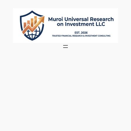
内
容
を
ス
キ
ッ
プ