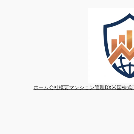
内
容
を
ス
キ
ッ
プ
ホーム
会社概要
マンション管理DX
米国株式