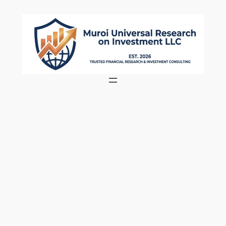
内
容
を
ス
キ
ッ
プ