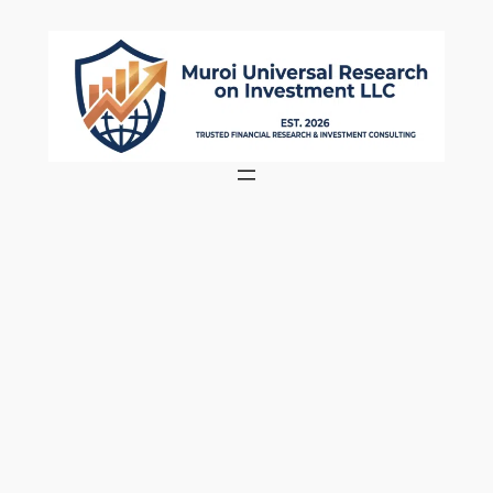
内
容
を
ス
キ
ッ
プ