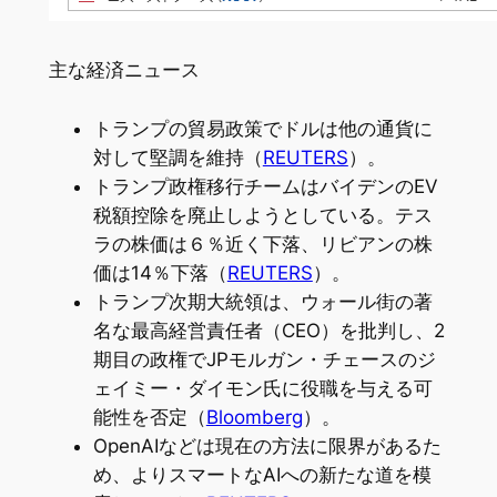
主な経済ニュース
トランプの貿易政策でドルは他の通貨に
対して堅調を維持（
REUTERS
）。
トランプ政権移行チームはバイデンのEV
税額控除を廃止しようとしている。テス
ラの株価は６％近く下落、リビアンの株
価は14％下落（
REUTERS
）。
トランプ次期大統領は、ウォール街の著
名な最高経営責任者（CEO）を批判し、2
期目の政権でJPモルガン・チェースのジ
ェイミー・ダイモン氏に役職を与える可
能性を否定（
Bloomberg
）。
OpenAIなどは現在の方法に限界があるた
め、よりスマートなAIへの新たな道を模