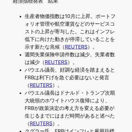
経済指標発表 結果
生産者物価指数は10月に上昇。ポートフ
ォリオ管理や航空運賃などのサービスコ
ストの上昇が寄与した。これはインフレ
低下に向けた動きが停滞していることを
示す新たな兆候（
REUTERS
）。
週間失業保険申請件数は減少、失業者数
は減少（
REUTERS
）。
パウエル議長、好調な経済を踏まえると
FRBは利下げを急ぐ必要はないと発言
（
REUTERS
）。
パウエル議長はドナルド・トランプ次期
大統領のホワイトハウス復帰により、
FRBが政策決定の考え方を変える必要が
生じるまでにはまだ時間があると述べた
（
REUTERS
）。
クグラー氏、FRBはインフレと雇用目標