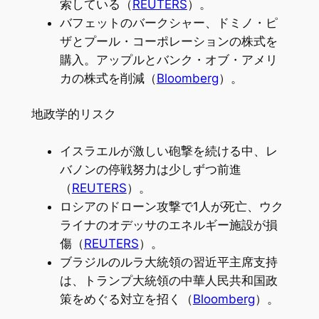
索している（
REUTERS
）。
バフェットのバークシャー、ドミノ・ピ
ザとプール・コーポレーションの株式を
購入。アップルとバンク・オブ・アメリ
カの株式を削減（
Bloomberg
）。
地政学的リスク
イスラエルが激しい砲撃を続ける中、レ
バノンの停戦努力は少しずつ前進
（
REUTERS
）。
ロシアのドローン攻撃で1人が死亡、ウク
ライナのオデッサのエネルギー施設が損
傷（
REUTERS
）。
ブラジルのルラ大統領の習近平主席支持
は、トランプ大統領の中華人民共和国政
策をめぐる対立を招く（
Bloomberg
）。