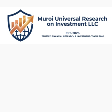
内
容
を
ス
キ
ッ
プ