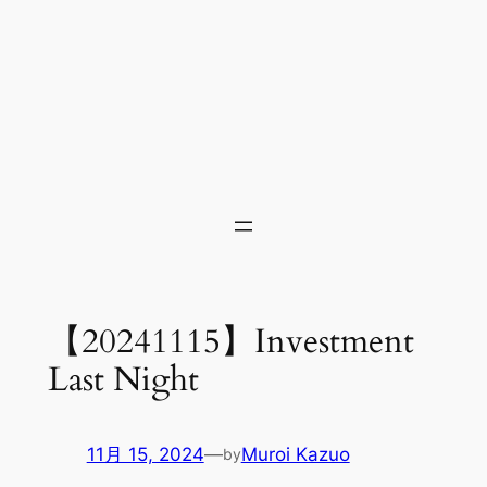
【20241115】Investment
Last Night
11月 15, 2024
—
Muroi Kazuo
by