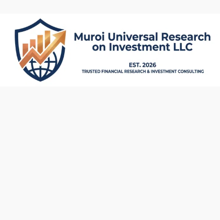
内
容
を
ス
キ
ッ
プ